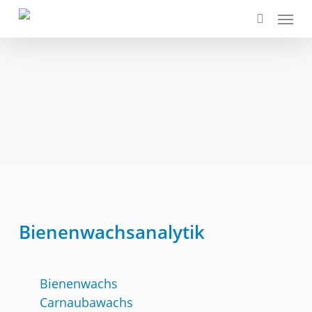
Skip
Menu
to
search
main
content
Bienenwachsanalytik
Bienenwachs
Carnaubawachs